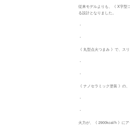
従来モデルよりも、《 X字型ゴ
る設計となりました。
・
・
《 丸型点火つまみ 》で、ス
・
・
《 ナノセラミック塗装 》の、
・
・
火力が、《 2900kcal/h 》にア