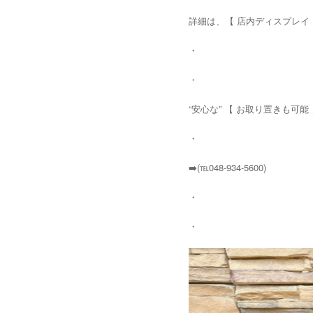
詳細は、【 店内ディスプレイ 
・
・
“安心な” 【 お取り置きも可能
・
➡️(℡048-934-5600)
・
・