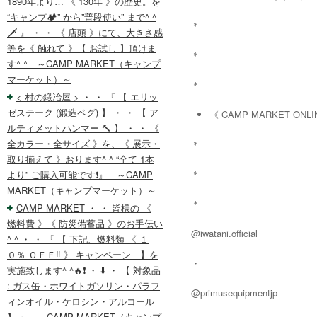
1890年より… 《 130年 》の歴史。を
“キャンプ🏕️” から”普段使い” まで^ ^
＊
🗡️ 』 ・ ・ 《 店頭 》にて、大きさ感
等を《 触れて 》【 お試し 】頂けま
＊
す^ ^ ～CAMP MARKET（キャンプ
マーケット）～
＊
< 村の鍛冶屋 > ・ ・ 『 【 エリッ
ゼステーク (鍛造ペグ) 】 ・ ・ 【 ア
《 CAMP MARKET ON
ルティメットハンマー 🔨 】 ・ ・ 《
全カラー・全サイズ 》を、《 展示・
＊
取り揃えて 》おります^ ^ “全て 1本
＊
より” ご購入可能です❗️』 ～CAMP
MARKET（キャンプマーケット）～
＊
CAMP MARKET ・ ・ 皆様の 《
燃料費 》《 防災備蓄品 》のお手伝い
@iwatani.official
^ ^ ・ ・ 『 【 下記、燃料類 《 １
０％ ＯＦＦ‼️ 》 キャンペーン 】を
・
実施致します^ ^🔥❗️ ・ ⬇️ ・ 【 対象品
: ガス缶・ホワイトガソリン・パラフ
@primusequipmentjp
ィンオイル・ケロシン・アルコール
】 』 ～CAMP MARKET（キャンプ