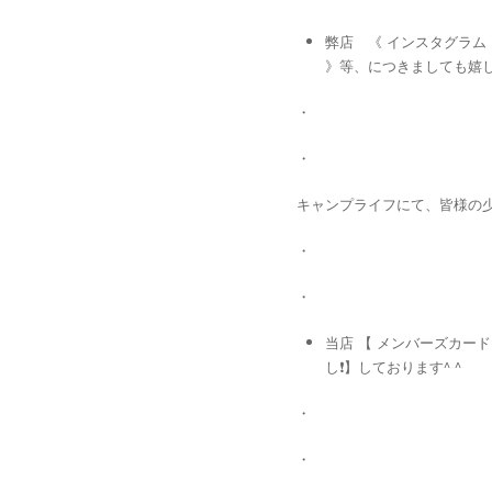
弊店 《 インスタグラム
》等、につきましても嬉し
・
・
キャンプライフにて、皆様の少々
・
・
当店 【 メンバーズカード
し❗️】しております^ ^
・
・