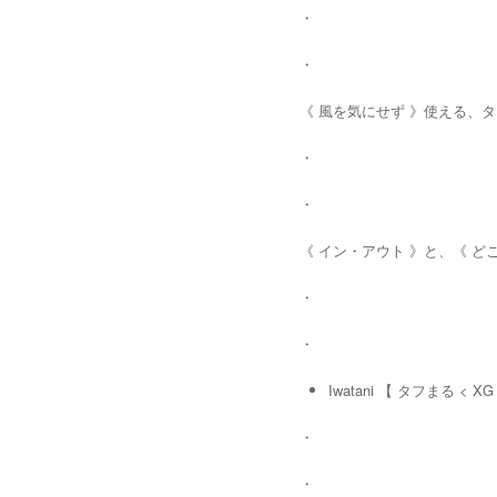
・
・
《 風を気にせず 》使える、タフ
・
・
《 イン・アウト 》と、《 どこ
・
・
Iwatani 【 タフまる < XG
・
・