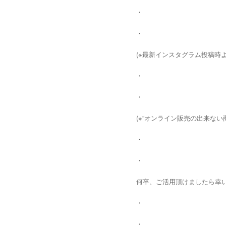
・
・
(※最新インスタグラム投稿時よ
・
・
(※”オンライン販売の出来ない商
・
・
何卒、ご活用頂けましたら幸いで
・
・