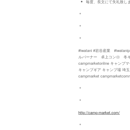
毎度、長文にて失礼致しますm
＊
＊
＊
#iwatani #岩谷産業 #i
ルバーナー 卓上コンロ 冬
campmarketonline キ
キャンプギア キャンプ場 埼
campmarket campmarketcommu
＊
＊
http://camp-market.com/
＊