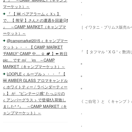
・
マーケット）～
『 【 🆕 ベアアラーム < Ｘ> 】
・
で、【 熊🐻 】さんとの遭遇を回避🫢❗️
』 ～CAMP MARKET（キャンプマ
［ イワタニ・プリムス販売ル
ーケット）～
・
@campmarket2015 < キャンプマー
ケット > ・ ・ 【 CAMP MARKET
『 【 タフマル ” X G ” < 
“FAMILY” CAMP 中… ☺️ 🏕️ 】⬅️ 昨日
pic… です m(_ _)m ～CAMP
＊
MARKET（キャンプマーケット）～
LOOPLE < ループル > ・ ・ 『 【
＊
🆕 AMBER GLASS アロマキャンドル
< ホワイトティー / ラベンダーティー
＊
> 】 が ”ビンテージ感” たっぷりの
< アンバーグラス > で登場❗️入荷致し
《 ご自宅 》と 《 キャンプ 
ました^ ^』 ～CAMP MARKET（キ
ャンプマーケット）～
・
・