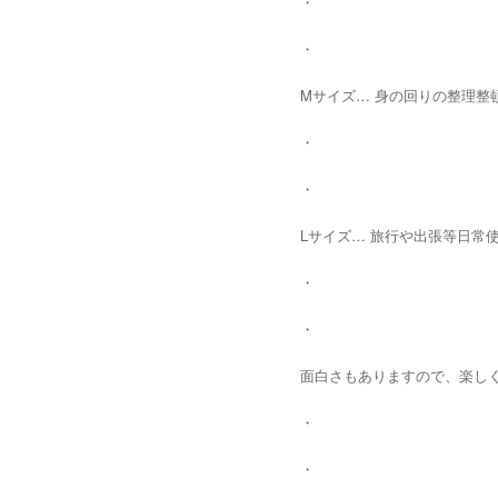
・
・
Mサイズ… 身の回りの整理整
・
・
Lサイズ… 旅行や出張等日常
・
・
面白さもありますので、楽しく❗️
・
・