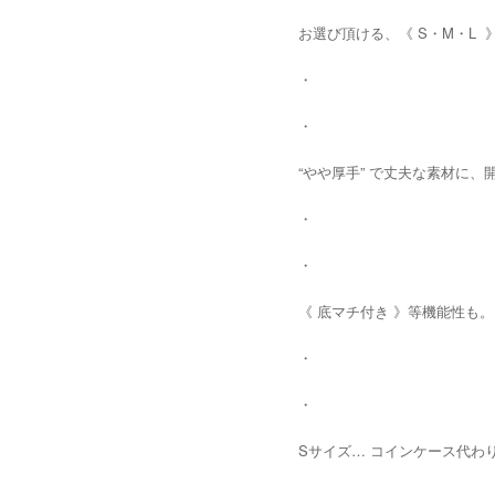
お選び頂ける、《 S・M・L 
・
・
“やや厚手” で丈夫な素材に
・
・
《 底マチ付き 》等機能性も。
・
・
Sサイズ… コインケース代わ