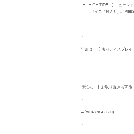
HIGH TIDE 【 ニューレトロ
Lサイズ(4枚入り) … ¥660(
・
・
詳細は、【 店内ディスプレイ 
・
・
“安心な” 【 お取り置きも可能
・
➡️(℡048-934-5600)
・