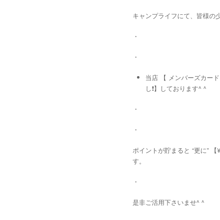
キャンプライフにて、皆様の少々
・
・
当店 【 メンバーズカード
し❗️】しております^ ^
・
・
ポイントが貯まると “更に” 
す。
・
是非ご活用下さいませ^ ^