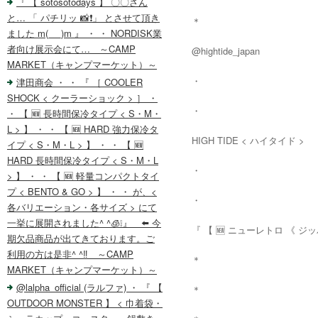
『 【 sotosotodays 】 〇〇さん
と… 「 パチリッ 📸❗️」 とさせて頂き
＊
ました m(_ _)m 』 ・ ・ NORDISK業
者向け展示会にて… ～CAMP
@hightide_japan
MARKET（キャンプマーケット）～
・
津田商会 ・ ・ 『 ［ COOLER
SHOCK < クーラーショック > ］ ・
・
・ 【 🆕 長時間保冷タイプ < S・M・
L > 】 ・ ・ 【 🆕 HARD 強力保冷タ
HIGH TIDE < ハイタイド >
イプ < S・M・L > 】 ・ ・ 【 🆕
HARD 長時間保冷タイプ < S・M・L
・
> 】 ・ ・ 【 🆕 軽量コンパクトタイ
プ < BENTO & GO > 】 ・ ・ が、<
・
各バリエーション・各サイズ > にて
一挙に展開されました^ ^🧊❕』 ⬅️ 今
『 【 🆕 ニューレトロ 《 ジッ
期欠品商品が出てきております。ご
利用の方は是非^ ^‼️ ～CAMP
＊
MARKET（キャンプマーケット）～
@lalpha_official (ラルファ) ・ 『 【
＊
OUTDOOR MONSTER 】 < 巾着袋・