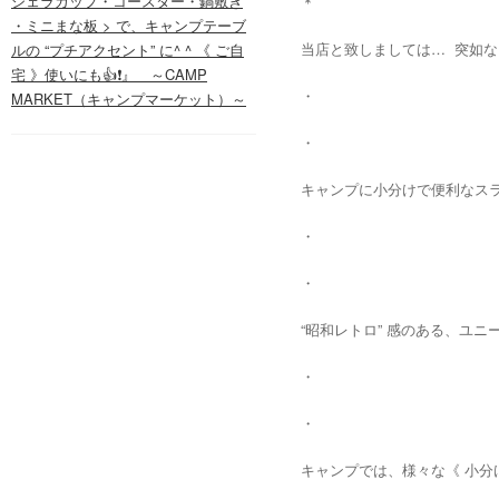
シェラカップ・コースター・鍋敷き
＊
・ミニまな板 > で、キャンプテーブ
当店と致しましては… 突如な “
ルの “プチアクセント” に^ ^ 《 ご自
宅 》使いにも👍❗️』 ～CAMP
・
MARKET（キャンプマーケット）～
・
キャンプに小分けで便利なスラ
・
・
“昭和レトロ” 感のある、ユニ
・
・
キャンプでは、様々な《 小分け