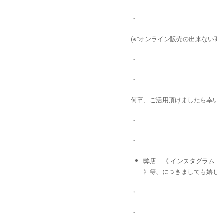
・
(※”オンライン販売の出来ない商
・
・
何卒、ご活用頂けましたら幸いで
・
・
弊店 《 インスタグラム
》等、につきましても嬉し
・
・