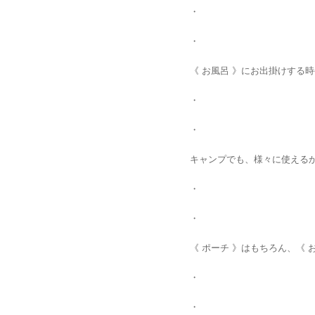
・
・
《 お風呂 》にお出掛けする
・
・
キャンプでも、様々に使えるか
・
・
《 ポーチ 》はもちろん、《
・
・