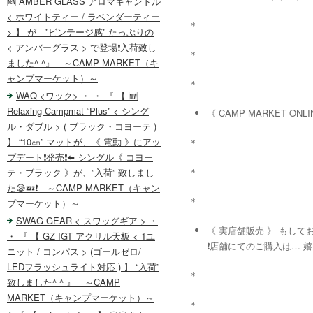
🆕 AMBER GLASS アロマキャンドル
< ホワイトティー / ラベンダーティー
＊
> 】 が ”ビンテージ感” たっぷりの
< アンバーグラス > で登場❗️入荷致し
＊
ました^ ^』 ～CAMP MARKET（キ
ャンプマーケット）～
＊
WAQ <ワック> ・ ・ 『 【 🆕
Relaxing Campmat “Plus” < シング
《 CAMP MARKET ON
ル・ダブル > ( ブラック・コヨーテ )
】 “10㎝” マットが、《 電動 》にアッ
＊
プデート❗️発売❗️⬅️ シングル《 コヨー
＊
テ・ブラック 》が、”入荷” 致しまし
た😪💤❗️ ～CAMP MARKET（キャン
＊
プマーケット）～
SWAG GEAR < スワッグギア > ・
《 実店舗販売 》 もしてお
・ 『 【 GZ IGT アクリル天板 < 1ユ
❗️店舗にてのご購入は… 嬉
ニット / コンパス > (ゴールゼロ/
LEDフラッシュライト対応 ) 】 “入荷”
＊
致しました^ ^ 』 ～CAMP
MARKET（キャンプマーケット）～
＊