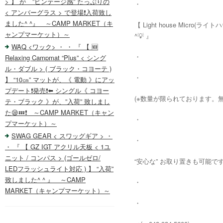
> 】 が ”ビンテージ感” たっぷりの
・
< アンバーグラス > で登場❗️入荷致し
ました^ ^』 ～CAMP MARKET（キ
【 Light house Micr
ャンプマーケット）～
^💡 』
WAQ <ワック> ・ ・ 『 【 🆕
・
Relaxing Campmat “Plus” < シング
ル・ダブル > ( ブラック・コヨーテ )
・
】 “10㎝” マットが、《 電動 》にアッ
プデート❗️発売❗️⬅️ シングル《 コヨー
(※数量が限られております。無
テ・ブラック 》が、”入荷” 致しまし
た😪💤❗️ ～CAMP MARKET（キャン
・
プマーケット）～
SWAG GEAR < スワッグギア > ・
・
・ 『 【 GZ IGT アクリル天板 < 1ユ
ニット / コンパス > (ゴールゼロ/
“安心な” お取り置きも可能です❗
LEDフラッシュライト対応 ) 】 “入荷”
致しました^ ^ 』 ～CAMP
・
MARKET（キャンプマーケット）～
・