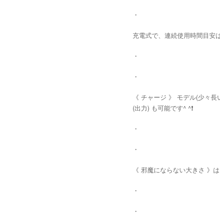
・
充電式で、連続使用時間目安は、《
・
・
《 チャージ 》 モデル(少々
(出力) も可能です^ ^❗️
・
・
《 邪魔にならない大きさ 》は
・
・