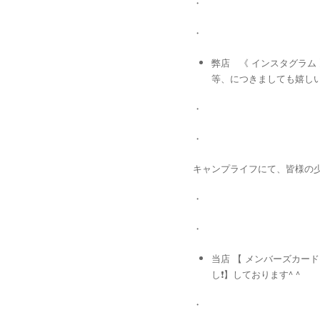
・
・
弊店 《 インスタグラム
等、につきましても嬉しい
・
・
キャンプライフにて、皆様の少々
・
・
当店 【 メンバーズカード
し❗️】しております^ ^
・