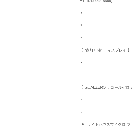
➡️(℡048-934-5600)
＊
＊
＊
【 “点灯可能” ディスプレイ 
・
・
【 GOALZERO < ゴールゼ
・
・
ライトハウスマイクロ フラ