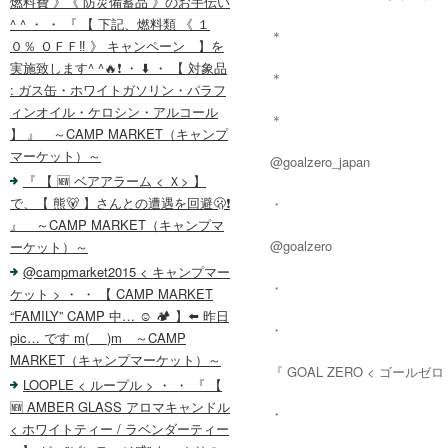
燃料費 》《 防災備蓄品 》のお手伝い
^ ^ ・ ・ 『 【 下記、燃料類 《 １
＊
０％ ＯＦＦ‼️ 》 キャンペーン 】を
実施致します^ ^🔥❗️ ・ ⬇️ ・ 【 対象品
＊
: ガス缶・ホワイトガソリン・パラフ
ィンオイル・ケロシン・アルコール
＊
】 』 ～CAMP MARKET（キャンプ
マーケット）～
@goalzero_japan
『 【 🆕 ベアアラーム < Ｘ> 】
で、【 熊🐻 】さんとの遭遇を回避🫢❗️
・
』 ～CAMP MARKET（キャンプマ
@goalzero
ーケット）～
@campmarket2015 < キャンプマー
・
ケット > ・ ・ 【 CAMP MARKET
“FAMILY” CAMP 中… ☺️ 🏕️ 】⬅️ 昨日
・
pic… です m(_ _)m ～CAMP
MARKET（キャンプマーケット）～
『 GOAL ZERO < ゴールゼロ 
LOOPLE < ループル > ・ ・ 『 【
🆕 AMBER GLASS アロマキャンドル
・
< ホワイトティー / ラベンダーティー