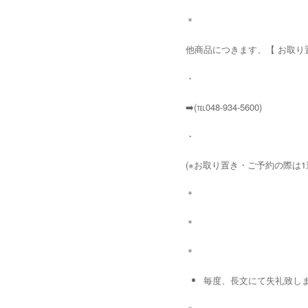
＊
他商品につきます、【 お取り
・
➡️(℡048-934-5600)
・
(※お取り置き・ご予約の際は
＊
＊
＊
毎度、長文にて失礼致しますm