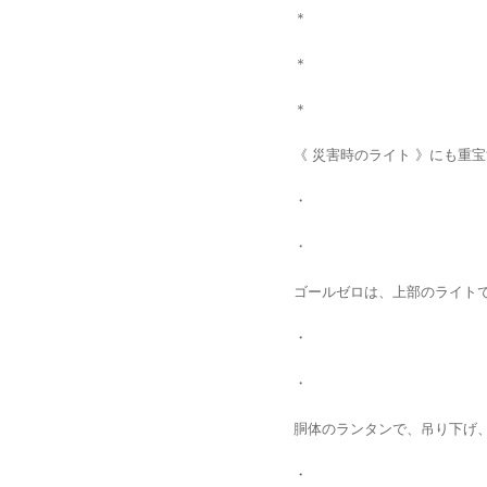
＊
＊
＊
《 災害時のライト 》にも重宝
・
・
ゴールゼロは、上部のライトで、
・
・
胴体のランタンで、吊り下げ、
・