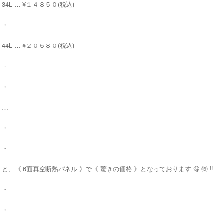
34L … ¥１４８５０(税込)
・
44L … ¥２０６８０(税込)
・
・
…
・
・
と、《 6面真空断熱パネル 》で《 驚きの価格 》となっております 🫢 🉐 ‼️
・
・