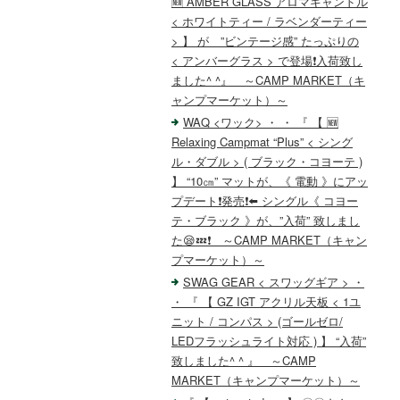
🆕 AMBER GLASS アロマキャンドル
< ホワイトティー / ラベンダーティー
> 】 が ”ビンテージ感” たっぷりの
< アンバーグラス > で登場❗️入荷致し
ました^ ^』 ～CAMP MARKET（キ
ャンプマーケット）～
WAQ <ワック> ・ ・ 『 【 🆕
Relaxing Campmat “Plus” < シング
ル・ダブル > ( ブラック・コヨーテ )
】 “10㎝” マットが、《 電動 》にアッ
プデート❗️発売❗️⬅️ シングル《 コヨー
テ・ブラック 》が、”入荷” 致しまし
た😪💤❗️ ～CAMP MARKET（キャン
プマーケット）～
SWAG GEAR < スワッグギア > ・
・ 『 【 GZ IGT アクリル天板 < 1ユ
ニット / コンパス > (ゴールゼロ/
LEDフラッシュライト対応 ) 】 “入荷”
致しました^ ^ 』 ～CAMP
MARKET（キャンプマーケット）～