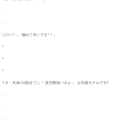
・
・
“コスパ” … 極めて良いです^ ^ 』
＊
＊
＊
フタ・本体の6面全てに『 真空断熱パネル 』 を内蔵モデルです❗️
・
・
・