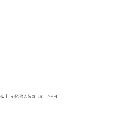
4L 】 が登場❗️入荷致しました^ ^❗️