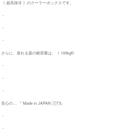
《 超高保冷 》のクーラーボックスです。
・
・
・
さらに、座れる蓋の耐荷重は、《 100kg❗️》
・
・
・
安心の… 『 Made in JAPAN 🇯🇵❗️』
・
・