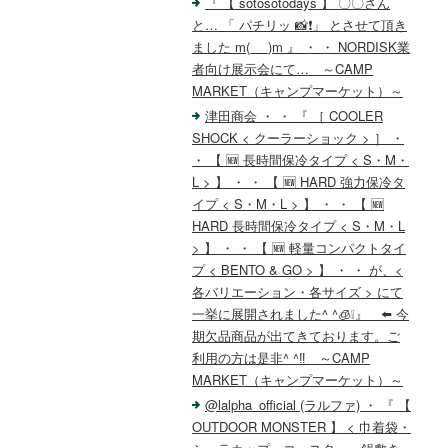
『 【 sotosotodays 】 〇〇さん
と… 「 パチリッ 📸❗️」 とさせて頂き
ました m(_ _)m 』 ・ ・ NORDISK業
者向け展示会にて… ～CAMP
MARKET（キャンプマーケット）～
津田商会 ・ ・ 『 ［ COOLER
SHOCK < クーラーショック > ］ ・
・ 【 🆕 長時間保冷タイプ < S・M・
L > 】 ・ ・ 【 🆕 HARD 強力保冷タ
イプ < S・M・L > 】 ・ ・ 【 🆕
HARD 長時間保冷タイプ < S・M・L
> 】 ・ ・ 【 🆕 軽量コンパクトタイ
プ < BENTO & GO > 】 ・ ・ が、<
各バリエーション・各サイズ > にて
一挙に展開されました^ ^🧊❕』 ⬅️ 今
期欠品商品が出てきております。ご
利用の方は是非^ ^‼️ ～CAMP
MARKET（キャンプマーケット）～
@lalpha_official (ラルファ) ・ 『 【
OUTDOOR MONSTER 】 < 巾着袋・