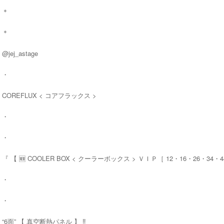
＊
＊
@jej_astage
・
COREFLUX < コアフラックス >
・
・
『 【 🆕 COOLER BOX < クーラーボックス > ＶＩＰ［ 12・16・26・34・4
・
・
“6面” 【 真空断熱パネル 】 ‼️