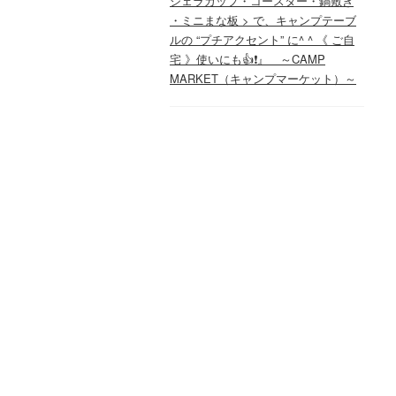
シェラカップ・コースター・鍋敷き
・ミニまな板 > で、キャンプテーブ
ルの “プチアクセント” に^ ^ 《 ご自
宅 》使いにも👍❗️』 ～CAMP
MARKET（キャンプマーケット）～