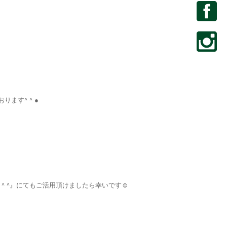
おります^ ^ ●
 。^ ^』にてもご活用頂けましたら幸いです☺️