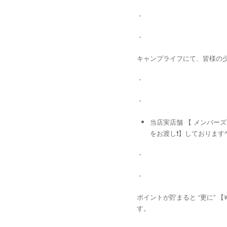
・
・
キャンプライフにて、皆様の少々
・
・
当店実店舗 【 メンバーズ
をお渡し❗️】しております^
・
・
ポイントが貯まると “更に” 
す。