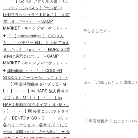
・ 『 【 GZ IGT アクリル天板 < 1ユ
・
ニット / コンパス > (ゴールゼロ/
LEDフラッシュライト対応 ) 】 “入荷”
・
致しました^ ^ 』 ～CAMP
MARKET（キャンプマーケット）～
致しました☺️ 』
『 【 sotosotodays 】 〇〇さん
と… 「 パチリッ 📸❗️」 とさせて頂き
＊
ました m(_ _)m 』 ・ ・ NORDISK業
者向け展示会にて… ～CAMP
＊
MARKET（キャンプマーケット）～
＊
津田商会 ・ ・ 『 ［ COOLER
SHOCK < クーラーショック > ］ ・
日々、近隣はもとより遠路より
・ 【 🆕 長時間保冷タイプ < S・M・
L > 】 ・ ・ 【 🆕 HARD 強力保冷タ
・
イプ < S・M・L > 】 ・ ・ 【 🆕
HARD 長時間保冷タイプ < S・M・L
・
> 】 ・ ・ 【 🆕 軽量コンパクトタイ
プ < BENTO & GO > 】 ・ ・ が、<
《 実店舗販売 》にこだわり
各バリエーション・各サイズ > にて
一挙に展開されました^ ^🧊❕』 ⬅️ 今
・