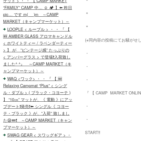
＊
ケット > ・ ・ 【 CAMP MARKET
“FAMILY” CAMP 中… ☺️ 🏕️ 】⬅️ 昨日
＊
pic… です m(_ _)m ～CAMP
MARKET（キャンプマーケット）～
＊
LOOPLE < ループル > ・ ・ 『 【
🆕 AMBER GLASS アロマキャンドル
(※同内容の投稿にてお騒がせして
< ホワイトティー / ラベンダーティー
> 】 が ”ビンテージ感” たっぷりの
・
< アンバーグラス > で登場❗️入荷致し
ました^ ^』 ～CAMP MARKET（キ
・
ャンプマーケット）～
WAQ <ワック> ・ ・ 『 【 🆕
・
Relaxing Campmat “Plus” < シング
ル・ダブル > ( ブラック・コヨーテ )
『 【 CAMP MARKET ONLI
】 “10㎝” マットが、《 電動 》にアッ
・
プデート❗️発売❗️⬅️ シングル《 コヨー
テ・ブラック 》が、”入荷” 致しまし
・
た😪💤❗️ ～CAMP MARKET（キャン
プマーケット）～
START‼️
SWAG GEAR < スワッグギア > ・