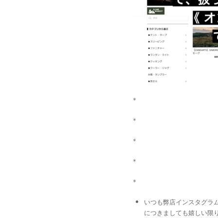
＊
＊
＊
＊
＊
いつも弊店インスタグラム
につきましても嬉しい限り