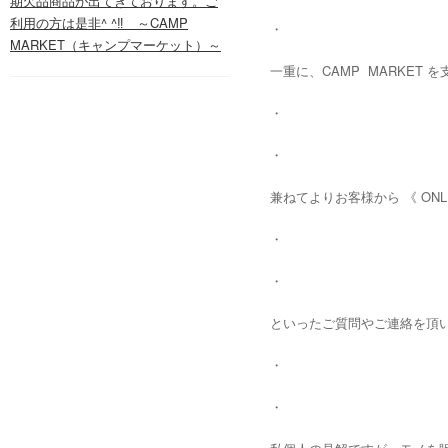
期欠品商品が出てきております。ご
利用の方は是非^ ^‼️ ～CAMP
・
MARKET（キャンプマーケット）～
一重に、CAMP MARKET
・
・
兼ねてよりお客様から 《 ONL
・
・
といったご質問やご連絡を頂
・
・