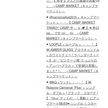
で、【 熊🐻 】さんとの遭遇を回避🫢❗️
』 ～CAMP MARKET（キャンプマ
ーケット）～
@campmarket2015 < キャンプマー
ケット > ・ ・ 【 CAMP MARKET
“FAMILY” CAMP 中… ☺️ 🏕️ 】⬅️ 昨日
pic… です m(_ _)m ～CAMP
MARKET（キャンプマーケット）～
LOOPLE < ループル > ・ ・ 『 【
🆕 AMBER GLASS アロマキャンドル
< ホワイトティー / ラベンダーティー
> 】 が ”ビンテージ感” たっぷりの
< アンバーグラス > で登場❗️入荷致し
ました^ ^』 ～CAMP MARKET（キ
ャンプマーケット）～
WAQ <ワック> ・ ・ 『 【 🆕
Relaxing Campmat “Plus” < シング
ル・ダブル > ( ブラック・コヨーテ )
】 “10㎝” マットが、《 電動 》にアッ
プデート❗️発売❗️⬅️ シングル《 コヨー