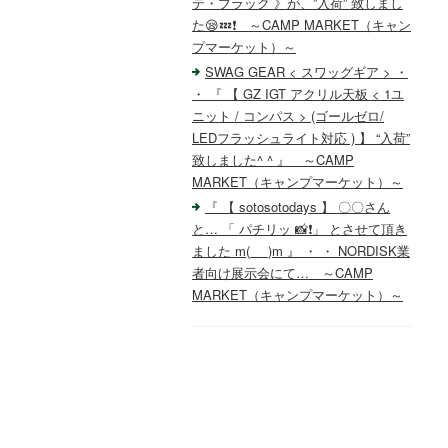
テ・ブラック 》が、”入荷” 致しまし
た😪💤❗️ ～CAMP MARKET（キャン
プマーケット）～
SWAG GEAR < スワッグギア > ・
・ 『 【 GZ IGT アクリル天板 < 1ユ
ニット / コンパス > (ゴールゼロ/
LEDフラッシュライト対応 ) 】 “入荷”
致しました^ ^ 』 ～CAMP
MARKET（キャンプマーケット）～
『 【 sotosotodays 】 〇〇さん
と… 「 パチリッ 📸❗️」 とさせて頂き
ました m(_ _)m 』 ・ ・ NORDISK業
者向け展示会にて… ～CAMP
MARKET（キャンプマーケット）～