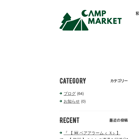
ブログ
(64)
お知らせ
(0)
『 【 🆕 ベアアラーム < Ｘ> 】