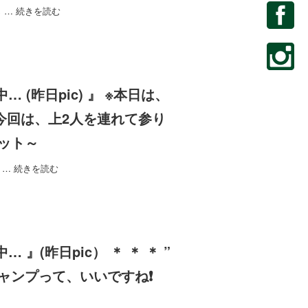
じ …
続きを読む
P中… (昨日pic) 』 ※本日は、
＊ 今回は、上2人を連れて参り
ット～
A …
続きを読む
中… 』(昨日pic） ＊ ＊ ＊ ”
 キャンプって、いいですね❗️