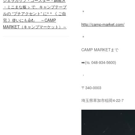
シェラカップ・コースター・鍋敷き
・ミニまな板 > で、キャンプテーブ
＊
ルの “プチアクセント” に^ ^ 《 ご自
宅 》使いにも👍❗️』 ～CAMP
http://camp-market.com/
MARKET（キャンプマーケット）～
＊
CAMP MARKETまで
➡️(℡ 048-934-5600)
・
〒340-0003
埼玉県草加市稲荷4-22-7