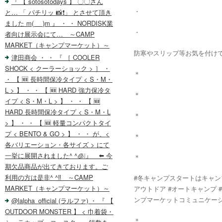
『 【 sotosotodays 】 〇〇さん
・
と… 「 パチリッ 📸❗️」 とさせて頂き
ました m(_ _)m 』 ・ ・ NORDISK業
・
者向け展示会にて… ～CAMP
MARKET（キャンプマーケット）～
防寒やスリップ等お気を付けて
津田商会 ・ ・ 『 ［ COOLER
SHOCK < クーラーショック > ］ ・
＊
・ 【 🆕 長時間保冷タイプ < S・M・
L > 】 ・ ・ 【 🆕 HARD 強力保冷タ
＊
イプ < S・M・L > 】 ・ ・ 【 🆕
HARD 長時間保冷タイプ < S・M・L
＊
> 】 ・ ・ 【 🆕 軽量コンパクトタイ
プ < BENTO & GO > 】 ・ ・ が、<
＊
各バリエーション・各サイズ > にて
一挙に展開されました^ ^🧊❕』 ⬅️ 今
＊
期欠品商品が出てきております。ご
利用の方は是非^ ^‼️ ～CAMP
#冬キャンプスタートはキャンプマ
MARKET（キャンプマーケット）～
アウトドア #オートキャンプ 
ンプマーケットコミュニケーションクラブ 
@lalpha_official (ラルファ) ・ 『 【
OUTDOOR MONSTER 】 < 巾着袋・
＊