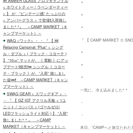
🆕 AMBER GLASS アロマキャンドル
＊
< ホワイトティー / ラベンダーティー
> 】 が ”ビンテージ感” たっぷりの
＊
< アンバーグラス > で登場❗️入荷致し
ました^ ^』 ～CAMP MARKET（キ
＊
ャンプマーケット）～
『 【 CAMP MARKET ☃️ SNOW
WAQ <ワック> ・ ・ 『 【 🆕
Relaxing Campmat “Plus” < シング
＊
ル・ダブル > ( ブラック・コヨーテ )
】 “10㎝” マットが、《 電動 》にアッ
＊
プデート❗️発売❗️⬅️ シングル《 コヨー
テ・ブラック 》が、”入荷” 致しまし
＊
た😪💤❗️ ～CAMP MARKET（キャン
プマーケット）～
一気に、冷え込みました^ ^
SWAG GEAR < スワッグギア > ・
・ 『 【 GZ IGT アクリル天板 < 1ユ
・
ニット / コンパス > (ゴールゼロ/
LEDフラッシュライト対応 ) 】 “入荷”
・
致しました^ ^ 』 ～CAMP
MARKET（キャンプマーケット）～
本日、”CAMPへと旅立たれた方